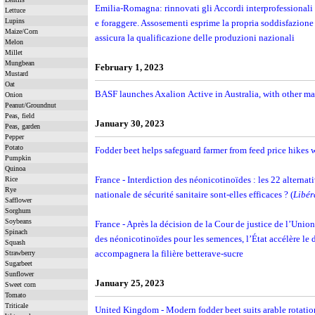
Emilia-Romagna: rinnovati gli Accordi interprofessionali 
Lettuce
Lupins
e foraggere. Assosementi esprime la propria soddisfazione 
Maize/Corn
assicura la qualificazione delle produzioni nazionali
Melon
Millet
Mungbean
February 1, 2023
Mustard
Oat
BASF launches Axalion Active in Australia, with other ma
Onion
Peanut/Groundnut
Peas, field
January 30, 2023
Peas, garden
Pepper
Potato
Fodder beet helps safeguard farmer from feed price hikes w
Pumpkin
Quinoa
France - Interdiction des néonicotinoïdes : les 22 alternat
Rice
Rye
nationale de sécurité sanitaire sont-elles efficaces ? (
Libér
Safflower
Sorghum
Soybeans
France - Après la décision de la Cour de justice de l’Union 
Spinach
des néonicotinoïdes pour les semences, l’État accélère le 
Squash
accompagnera la filière betterave-sucre
Strawberry
Sugarbeet
Sunflower
January 25, 2023
Sweet corn
Tomato
Triticale
United Kingdom - Modern fodder beet suits arable rotation