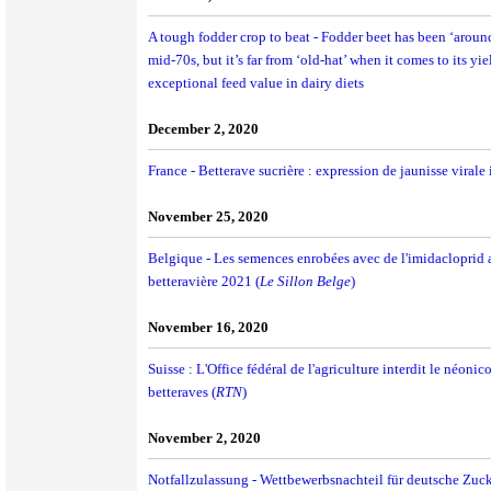
A tough fodder crop to beat - Fodder beet has been ‘arou
mid-70s, but it’s far from ‘old-hat’ when it comes to its yiel
exceptional feed value in dairy diets
December 2, 2020
France - Betterave sucrière : expression de jaunisse virale 
November 25, 2020
Belgique - Les semences enrobées avec de l'imidacloprid 
betteravière 2021 (
Le Sillon Belge
)
November 16, 2020
Suisse : L'Office fédéral de l'agriculture interdit le néoni
betteraves (
RTN
)
November 2, 2020
Notfallzulassung - Wettbewerbsnachteil für deutsche Zuc