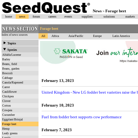
News
Forage beet
>
home
news
forum
careers
events
suppliers
solutions
markets
Forage beet
Index of news sources
All
Africa
Asia/Pacific
Europe
Latin America
Topics
Species
Alfalfa/Lucerne
Barley
Beans, field
Beans, garden
Broccoli
Cabbage
February 13, 2023
Canola/Rapeseed
Carrot
Cauliflower
United Kingdom - New LG fodder beet varieties raise the
Chickpea
Clover
February 10, 2023
Cotton
Cowpea
Cucumber
Fuel from fodder beet supports cow performance
Eggplant/Brinjal
Forage beet
Hemp
February 7, 2023
Leafy greens
Lentils